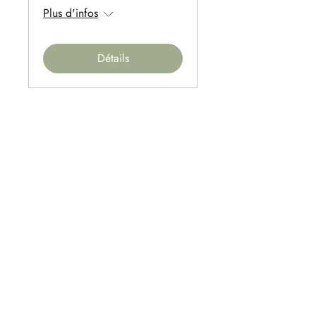
Plus d'infos
Détails
CONSULTATIONS
Thérapie multimodale
Ayurveda intégrative
Soin subtil
LE CABINET
À propos · La méthode